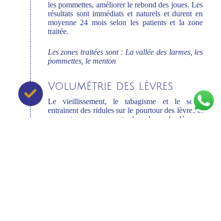
les pommettes, améliorer le rebond des joues. Les
résultats sont immédiats et naturels et durent en
moyenne 24 mois selon les patients et la zone
traitée.
Les zones traitées sont :
La vallée des larmes, les
pommettes, le menton
Volumétrie des lèvres
Le vieillissement, le tabagisme et le soleil
entrainent des ridules sur le pourtour des lèvres et
peuvent causer une perte de volume des lèvres :
elles s’affinent et s’aplatissent. Les ridules
réduisent l’aspect régulier des lèvres, et le contour
apparait moins défini. L’injection d’un acide
hyaluronique moyennement réticulé (avec
anesthésiant local) permet de redéfinir le contour
des lèvres, les repulper et combler les rides du
pourtour de la bouche. Les lèvres retrouvent un
aspect naturel, généreux et équilibré pendant 6 à
12 mois.
Les zones traitées sont :
Les lèvres inférieures et